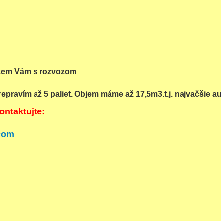
žem Vám s rozvozom
epravím až 5 paliet. Objem máme až 17,5m3.t.j. najvačšie aut
ontaktujte:
com