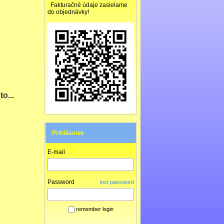
Fakturačné údaje zasielame
do objednávky!
o...
Prihlásenie
E-mail
Password
lost password
remember login