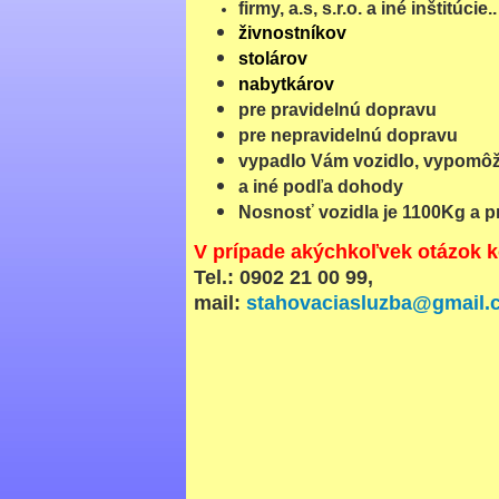
firmy, a.s, s.r.o. a iné inštitúcie..
živnostníkov
stolárov
nabytkárov
pre pravidelnú dopravu
pre nepravidelnú dopravu
vypadlo Vám vozidlo, vypomô
a iné podľa dohody
Nosnosť vozidla je 1100Kg a pr
V prípade akýchkoľvek otázok k
Tel.: 0902 21 00 99,
mail:
stahovaciasluzba@gmail.