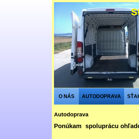
Sťaho
O NÁS
AUTODOPRAVA
SŤA
Autodoprava
Ponúkam spoluprácu ohľado